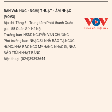
BAN VĂN HỌC - NGHỆ THUẬT - ÂM NHẠC
(VOV3)
Địa chỉ: Tầng 6 - Trung tâm Phát thanh Quốc
gia - 58 Quán Sứ, Hà Nội
Trưởng ban: NSND NGUYỄN VĂN CHƯƠNG
Phó trưởng ban: NHẠC SĨ, NHÀ BÁO TẠ NGỌC
HƯNG; NHÀ BÁO NGÔ MỸ HẰNG; NHẠC SĨ, NHÀ
BÁO TRẦN NHẬT BẰNG
Điện thoại: (024)39393644