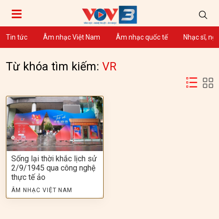
Tin tức
Âm nhạc Việt Nam
Âm nhạc quốc tế
Nhạc sĩ, ng
Từ khóa tìm kiếm:
VR
Sống lại thời khắc lịch sử
2/9/1945 qua công nghệ
thực tế ảo
ÂM NHẠC VIỆT NAM