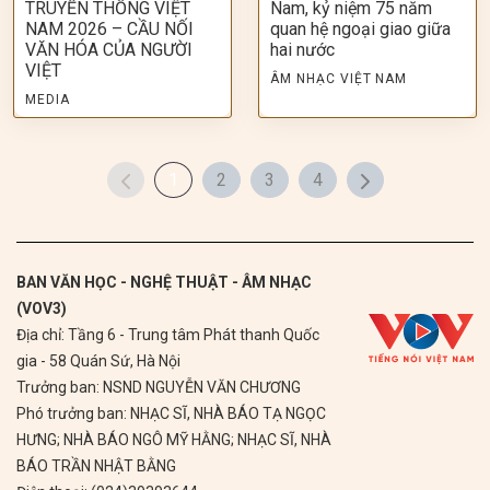
TRUYỀN THỐNG VIỆT
Nam, kỷ niệm 75 năm
NAM 2026 – CẦU NỐI
quan hệ ngoại giao giữa
VĂN HÓA CỦA NGƯỜI
hai nước
VIỆT
ÂM NHẠC VIỆT NAM
MEDIA
1
2
3
4
BAN VĂN HỌC - NGHỆ THUẬT - ÂM NHẠC
(VOV3)
Địa chỉ: Tầng 6 - Trung tâm Phát thanh Quốc
gia - 58 Quán Sứ, Hà Nội
Trưởng ban: NSND NGUYỄN VĂN CHƯƠNG
Phó trưởng ban: NHẠC SĨ, NHÀ BÁO TẠ NGỌC
HƯNG; NHÀ BÁO NGÔ MỸ HẰNG; NHẠC SĨ, NHÀ
BÁO TRẦN NHẬT BẰNG