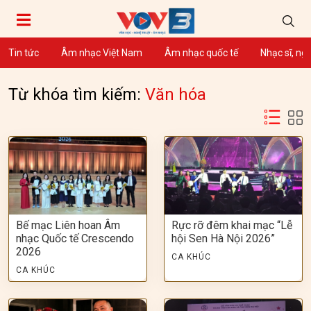
Tin tức
Âm nhạc Việt Nam
Âm nhạc quốc tế
Nhạc sĩ, ng
Từ khóa tìm kiếm:
Văn hóa
Bế mạc Liên hoan Âm
Rực rỡ đêm khai mạc “Lễ
nhạc Quốc tế Crescendo
hội Sen Hà Nội 2026”
2026
CA KHÚC
CA KHÚC