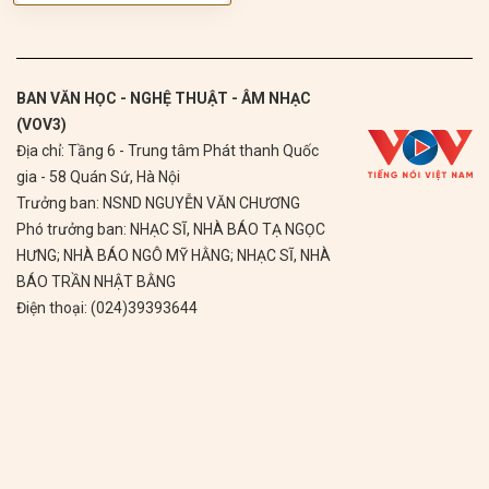
BAN VĂN HỌC - NGHỆ THUẬT - ÂM NHẠC
(VOV3)
Địa chỉ: Tầng 6 - Trung tâm Phát thanh Quốc
gia - 58 Quán Sứ, Hà Nội
Trưởng ban: NSND NGUYỄN VĂN CHƯƠNG
Phó trưởng ban: NHẠC SĨ, NHÀ BÁO TẠ NGỌC
HƯNG; NHÀ BÁO NGÔ MỸ HẰNG; NHẠC SĨ, NHÀ
BÁO TRẦN NHẬT BẰNG
Điện thoại: (024)39393644