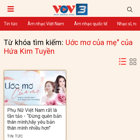
Tin tức
Âm nhạc Việt Nam
Âm nhạc quốc tế
Nhạc sĩ, ng
Từ khóa tìm kiếm:
Uớc mơ của mẹ" của
Hứa Kim Tuyền
Phụ Nữ Việt Nam rất là
tần tảo - “Đừng quên bản
thân mình,hãy yêu bản
thân mình nhiều hơn"
TIN TỨC