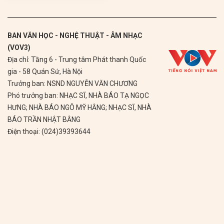
BAN VĂN HỌC - NGHỆ THUẬT - ÂM NHẠC
(VOV3)
Địa chỉ: Tầng 6 - Trung tâm Phát thanh Quốc
gia - 58 Quán Sứ, Hà Nội
Trưởng ban: NSND NGUYỄN VĂN CHƯƠNG
Phó trưởng ban: NHẠC SĨ, NHÀ BÁO TẠ NGỌC
HƯNG; NHÀ BÁO NGÔ MỸ HẰNG; NHẠC SĨ, NHÀ
BÁO TRẦN NHẬT BẰNG
Điện thoại: (024)39393644