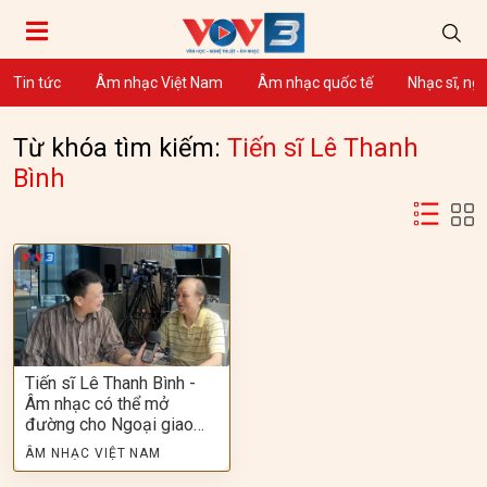
Tin tức
Âm nhạc Việt Nam
Âm nhạc quốc tế
Nhạc sĩ, ng
Từ khóa tìm kiếm:
Tiến sĩ Lê Thanh
Bình
Tiến sĩ Lê Thanh Bình -
Âm nhạc có thể mở
đường cho Ngoại giao…
ÂM NHẠC VIỆT NAM