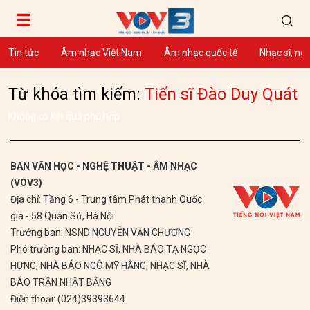
Tin tức
Âm nhạc Việt Nam
Âm nhạc quốc tế
Nhạc sĩ, ng
Từ khóa tìm kiếm:
Tiến sĩ Đào Duy Quát
Không có kết quả phù hợp
BAN VĂN HỌC - NGHỆ THUẬT - ÂM NHẠC
(VOV3)
Địa chỉ: Tầng 6 - Trung tâm Phát thanh Quốc
gia - 58 Quán Sứ, Hà Nội
Trưởng ban: NSND NGUYỄN VĂN CHƯƠNG
Phó trưởng ban: NHẠC SĨ, NHÀ BÁO TẠ NGỌC
HƯNG; NHÀ BÁO NGÔ MỸ HẰNG; NHẠC SĨ, NHÀ
BÁO TRẦN NHẬT BẰNG
Điện thoại: (024)39393644