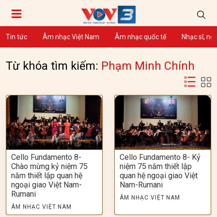
Tin tức
Âm nhạc Việt Nam
Âm nhạc quốc tế
Nhạc sĩ, ng
Từ khóa tìm kiếm:
Phạm Minh Chính
Cello Fundamento 8-
Cello Fundamento 8- Kỷ
Chào mừng kỷ niệm 75
niệm 75 năm thiết lập
năm thiết lập quan hệ
quan hệ ngoại giao Việt
ngoại giao Việt Nam-
Nam-Rumani
Rumani
ÂM NHẠC VIỆT NAM
ÂM NHẠC VIỆT NAM