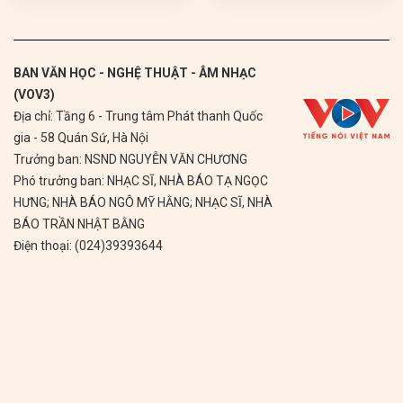
BAN VĂN HỌC - NGHỆ THUẬT - ÂM NHẠC
(VOV3)
Địa chỉ: Tầng 6 - Trung tâm Phát thanh Quốc
gia - 58 Quán Sứ, Hà Nội
Trưởng ban: NSND NGUYỄN VĂN CHƯƠNG
Phó trưởng ban: NHẠC SĨ, NHÀ BÁO TẠ NGỌC
HƯNG; NHÀ BÁO NGÔ MỸ HẰNG; NHẠC SĨ, NHÀ
BÁO TRẦN NHẬT BẰNG
Điện thoại: (024)39393644