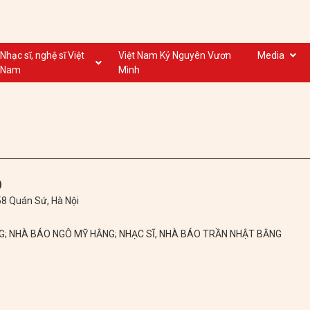
Nhạc sĩ, nghệ sĩ Việt
Việt Nam Kỷ Nguyên Vươn
Media
Nam
Mình
Nghệ sĩ biểu diễn VN
Dân ca
Nhạc sĩ VN
Nhạc mới
Nhạc sĩ, nghệ sĩ VOV
Nước ngoài
)
 58 Quán Sứ, Hà Nội
NG; NHÀ BÁO NGÔ MỸ HẰNG; NHẠC SĨ, NHÀ BÁO TRẦN NHẬT BẰNG