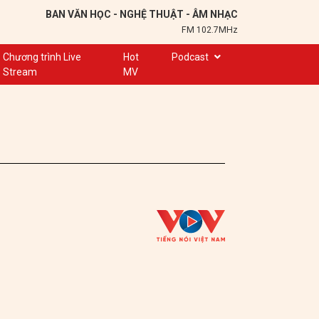
BAN VĂN HỌC - NGHỆ THUẬT - ÂM NHẠC
FM 102.7MHz
Chương trình Live
Hot
Podcast
Stream
MV
Trạm 102,7
Cuộc hẹn
Chuyện để kể
Ơn nghĩa sinh thành
Nơi lưu giữ hồn Việt
Đôi bạn văn chương
Hành trình sáng tạo
Kể chuyện và hát ru