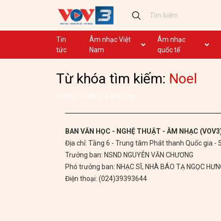
Tin
Âm nhạc Việt
Âm nhạc
tức
Nam
quốc tế
Ca khúc
Ca khúc
Từ khóa tìm kiếm:
Noel
Nhạc mới
Ca nhạc theo yêu cầu
Không lời
Dân ca
Không có kết quả phù hợp
Dân ca
GHTP
BAN VĂN HỌC - NGHỆ THUẬT - ÂM NHẠC (VOV3
Địa chỉ: Tầng 6 - Trung tâm Phát thanh Quốc gia -
Chủ tịch Hồ Chí Minh
Trưởng ban: NSND NGUYỄN VĂN CHƯƠNG
Ca khúc thi đua ái quốc
Phó trưởng ban: NHẠC SĨ, NHÀ BÁO TẠ NGỌC HƯ
Điện thoại: (024)39393644