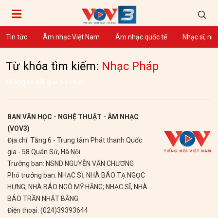
Tin tức
Âm nhạc Việt Nam
Âm nhạc quốc tế
Nhạc sĩ, ng
Từ khóa tìm kiếm:
Nhạc Pháp
Không có kết quả phù hợp
BAN VĂN HỌC - NGHỆ THUẬT - ÂM NHẠC
(VOV3)
Địa chỉ: Tầng 6 - Trung tâm Phát thanh Quốc
gia - 58 Quán Sứ, Hà Nội
Trưởng ban: NSND NGUYỄN VĂN CHƯƠNG
Phó trưởng ban: NHẠC SĨ, NHÀ BÁO TẠ NGỌC
HƯNG; NHÀ BÁO NGÔ MỸ HẰNG; NHẠC SĨ, NHÀ
BÁO TRẦN NHẬT BẰNG
Điện thoại: (024)39393644