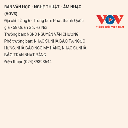
BAN VĂN HỌC - NGHỆ THUẬT - ÂM NHẠC
(VOV3)
Địa chỉ: Tầng 6 - Trung tâm Phát thanh Quốc
gia - 58 Quán Sứ, Hà Nội
Trưởng ban: NSND NGUYỄN VĂN CHƯƠNG
Phó trưởng ban: NHẠC SĨ, NHÀ BÁO TẠ NGỌC
HƯNG; NHÀ BÁO NGÔ MỸ HẰNG; NHẠC SĨ, NHÀ
BÁO TRẦN NHẬT BẰNG
Điện thoại: (024)39393644