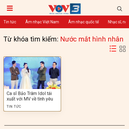
Tin tức
Âm nhạc Việt Nam
Âm nhạc quốc tế
Nhạc sĩ, ng
Từ khóa tìm kiếm:
Nước mắt hình nhân
Ca sĩ Bảo Trâm Idol tái
xuất với MV về tình yêu
TIN TỨC