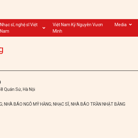
Nhạc sĩ, nghệ sĩ Việt
Việt Nam Kỷ Nguyên Vươn
Media
Nam
Mình
Nghệ sĩ biểu diễn VN
Dân ca
g
Nhạc sĩ VN
Nhạc mới
Nhạc sĩ, nghệ sĩ VOV
Nước ngoài
)
 58 Quán Sứ, Hà Nội
NG; NHÀ BÁO NGÔ MỸ HẰNG; NHẠC SĨ, NHÀ BÁO TRẦN NHẬT BẰNG