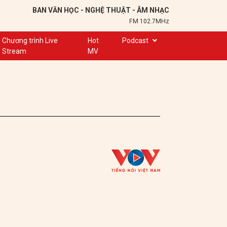
BAN VĂN HỌC - NGHỆ THUẬT - ÂM NHẠC
FM 102.7MHz
Chương trình Live
Hot
Podcast
Stream
MV
Trạm 102,7
Cuộc hẹn
Chuyện để kể
Ơn nghĩa sinh thành
Nơi lưu giữ hồn Việt
Đôi bạn văn chương
Hành trình sáng tạo
Kể chuyện và hát ru