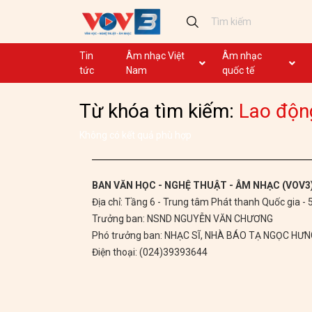
Tin
Âm nhạc Việt
Âm nhạc
tức
Nam
quốc tế
Ca khúc
Ca khúc
Từ khóa tìm kiếm:
Lao độn
Nhạc mới
Ca nhạc theo yêu cầu
Không lời
Dân ca
Không có kết quả phù hợp
Dân ca
GHTP
BAN VĂN HỌC - NGHỆ THUẬT - ÂM NHẠC (VOV3
Địa chỉ: Tầng 6 - Trung tâm Phát thanh Quốc gia -
Chủ tịch Hồ Chí Minh
Trưởng ban: NSND NGUYỄN VĂN CHƯƠNG
Ca khúc thi đua ái quốc
Phó trưởng ban: NHẠC SĨ, NHÀ BÁO TẠ NGỌC HƯ
Điện thoại: (024)39393644