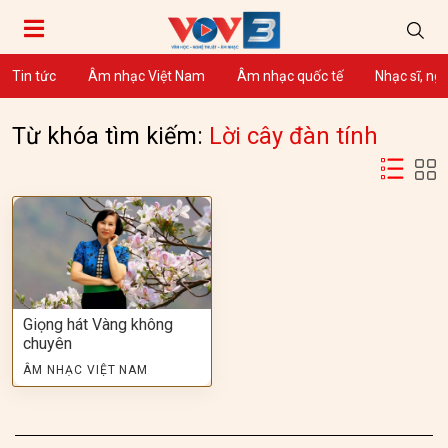
Tin tức
Âm nhạc Việt Nam
Âm nhạc quốc tế
Nhạc sĩ, ng
Từ khóa tìm kiếm:
Lời cây đàn tính
Giọng hát Vàng không
chuyên
ÂM NHẠC VIỆT NAM