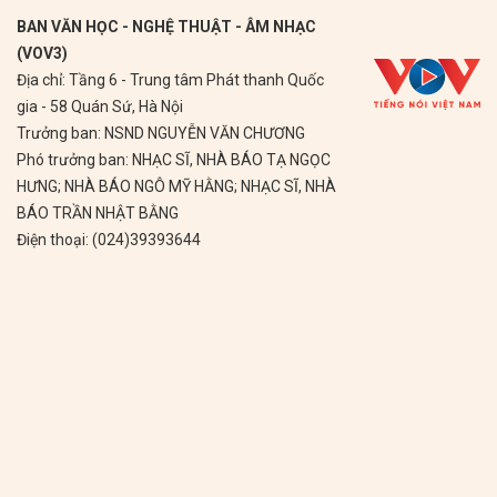
BAN VĂN HỌC - NGHỆ THUẬT - ÂM NHẠC
(VOV3)
Địa chỉ: Tầng 6 - Trung tâm Phát thanh Quốc
gia - 58 Quán Sứ, Hà Nội
Trưởng ban: NSND NGUYỄN VĂN CHƯƠNG
Phó trưởng ban: NHẠC SĨ, NHÀ BÁO TẠ NGỌC
HƯNG; NHÀ BÁO NGÔ MỸ HẰNG; NHẠC SĨ, NHÀ
BÁO TRẦN NHẬT BẰNG
Điện thoại: (024)39393644