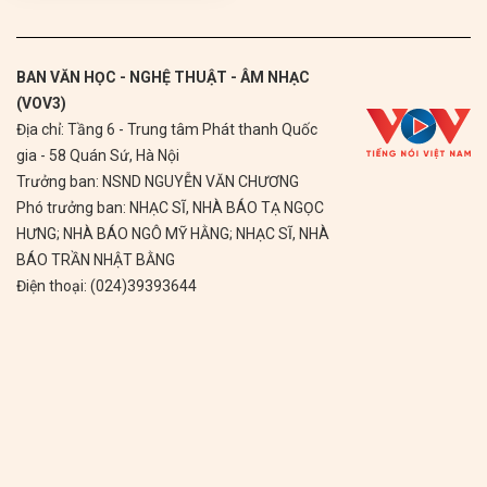
BAN VĂN HỌC - NGHỆ THUẬT - ÂM NHẠC
(VOV3)
Địa chỉ: Tầng 6 - Trung tâm Phát thanh Quốc
gia - 58 Quán Sứ, Hà Nội
Trưởng ban: NSND NGUYỄN VĂN CHƯƠNG
Phó trưởng ban: NHẠC SĨ, NHÀ BÁO TẠ NGỌC
HƯNG; NHÀ BÁO NGÔ MỸ HẰNG; NHẠC SĨ, NHÀ
BÁO TRẦN NHẬT BẰNG
Điện thoại: (024)39393644