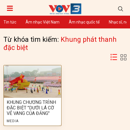
Tin tức
Âm nhạc Việt Nam
Âm nhạc quốc tế
Nhạc sĩ, ng
Từ khóa tìm kiếm:
Khung phát thanh
đặc biệt
KHUNG CHƯƠNG TRÌNH
ĐẶC BIỆT "DƯỚI LÁ CỜ
VẺ VANG CỦA ĐẢNG"
MEDIA