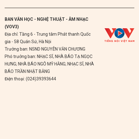
BAN VĂN HỌC - NGHỆ THUẬT - ÂM NHẠC
(VOV3)
Địa chỉ: Tầng 6 - Trung tâm Phát thanh Quốc
gia - 58 Quán Sứ, Hà Nội
Trưởng ban: NSND NGUYỄN VĂN CHƯƠNG
Phó trưởng ban: NHẠC SĨ, NHÀ BÁO TẠ NGỌC
HƯNG; NHÀ BÁO NGÔ MỸ HẰNG; NHẠC SĨ, NHÀ
BÁO TRẦN NHẬT BẰNG
Điện thoại: (024)39393644