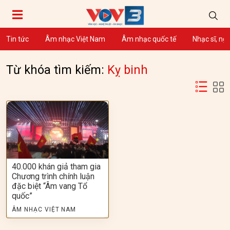
Tin tức
Âm nhạc Việt Nam
Âm nhạc quốc tế
Nhạc sĩ, ng
Từ khóa tìm kiếm:
Kỵ binh
40.000 khán giả tham gia
Chương trình chính luận
đặc biệt “Âm vang Tổ
quốc”
ÂM NHẠC VIỆT NAM