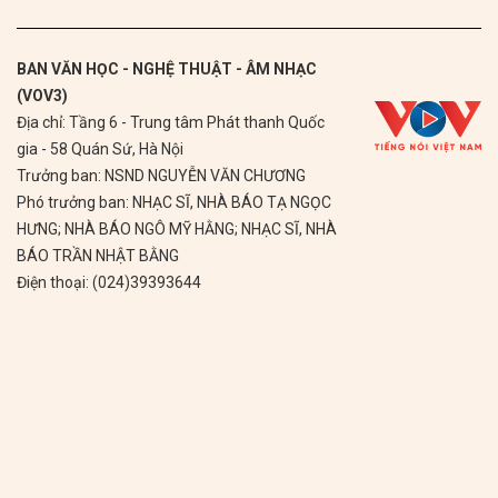
BAN VĂN HỌC - NGHỆ THUẬT - ÂM NHẠC
(VOV3)
Địa chỉ: Tầng 6 - Trung tâm Phát thanh Quốc
gia - 58 Quán Sứ, Hà Nội
Trưởng ban: NSND NGUYỄN VĂN CHƯƠNG
Phó trưởng ban: NHẠC SĨ, NHÀ BÁO TẠ NGỌC
HƯNG; NHÀ BÁO NGÔ MỸ HẰNG; NHẠC SĨ, NHÀ
BÁO TRẦN NHẬT BẰNG
Điện thoại: (024)39393644