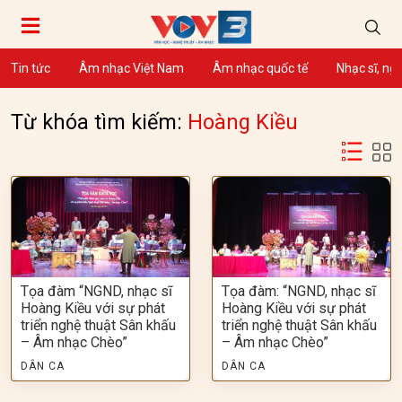
Tin tức
Âm nhạc Việt Nam
Âm nhạc quốc tế
Nhạc sĩ, ng
Từ khóa tìm kiếm:
Hoàng Kiều
Tọa đàm “NGND, nhạc sĩ
Tọa đàm: “NGND, nhạc sĩ
Hoàng Kiều với sự phát
Hoàng Kiều với sự phát
triển nghệ thuật Sân khấu
triển nghệ thuật Sân khấu
– Âm nhạc Chèo”
– Âm nhạc Chèo”
DÂN CA
DÂN CA