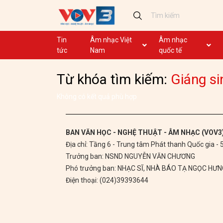
Tin
Âm nhạc Việt
Âm nhạc
tức
Nam
quốc tế
Ca khúc
Ca khúc
Từ khóa tìm kiếm:
Giáng si
Nhạc mới
Ca nhạc theo yêu cầu
Không lời
Dân ca
Không có kết quả phù hợp
Dân ca
GHTP
BAN VĂN HỌC - NGHỆ THUẬT - ÂM NHẠC (VOV3
Địa chỉ: Tầng 6 - Trung tâm Phát thanh Quốc gia -
Chủ tịch Hồ Chí Minh
Trưởng ban: NSND NGUYỄN VĂN CHƯƠNG
Ca khúc thi đua ái quốc
Phó trưởng ban: NHẠC SĨ, NHÀ BÁO TẠ NGỌC HƯ
Điện thoại: (024)39393644