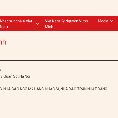
Nhạc sĩ, nghệ sĩ Việt
Việt Nam Kỷ Nguyên Vươn
Media
Nam
Mình
Nghệ sĩ biểu diễn VN
Dân ca
nh
Nhạc sĩ VN
Nhạc mới
Nhạc sĩ, nghệ sĩ VOV
Nước ngoài
)
 58 Quán Sứ, Hà Nội
NG; NHÀ BÁO NGÔ MỸ HẰNG; NHẠC SĨ, NHÀ BÁO TRẦN NHẬT BẰNG