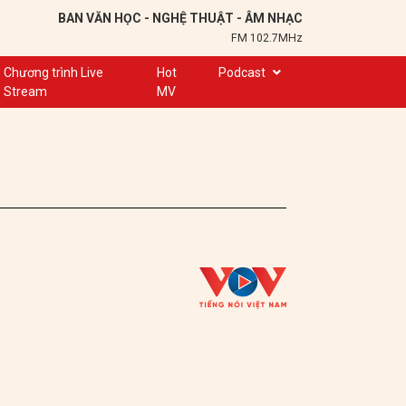
BAN VĂN HỌC - NGHỆ THUẬT - ÂM NHẠC
FM 102.7MHz
Chương trình Live
Hot
Podcast
Stream
MV
Trạm 102,7
Cuộc hẹn
Chuyện để kể
Ơn nghĩa sinh thành
Nơi lưu giữ hồn Việt
Đôi bạn văn chương
Hành trình sáng tạo
Kể chuyện và hát ru