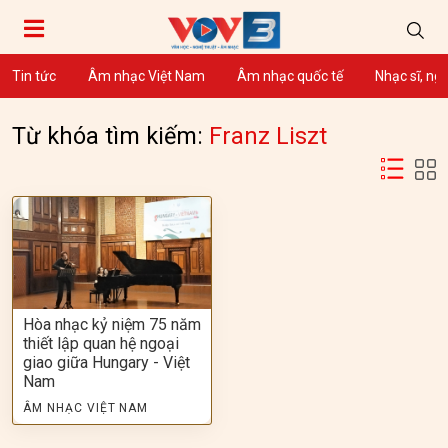
Tin tức
Âm nhạc Việt Nam
Âm nhạc quốc tế
Nhạc sĩ, ng
Từ khóa tìm kiếm:
Franz Liszt
Hòa nhạc kỷ niệm 75 năm
thiết lập quan hệ ngoại
giao giữa Hungary - Việt
Nam
ÂM NHẠC VIỆT NAM