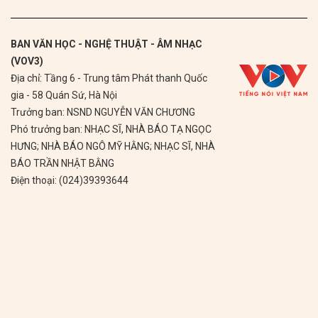
BAN VĂN HỌC - NGHỆ THUẬT - ÂM NHẠC
(VOV3)
Địa chỉ: Tầng 6 - Trung tâm Phát thanh Quốc
gia - 58 Quán Sứ, Hà Nội
Trưởng ban: NSND NGUYỄN VĂN CHƯƠNG
Phó trưởng ban: NHẠC SĨ, NHÀ BÁO TẠ NGỌC
HƯNG; NHÀ BÁO NGÔ MỸ HẰNG; NHẠC SĨ, NHÀ
BÁO TRẦN NHẬT BẰNG
Điện thoại: (024)39393644