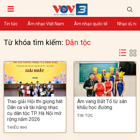
Tin tức
Âm nhạc Việt Nam
Âm nhạc quốc tế
Nhạc sĩ, ng
Từ khóa tìm kiếm:
Dân tộc
Trao giải Hội thi giọng hát
Âm vang Đất Tổ từ sân
Dân ca và tài năng nhạc
khấu học đường
cụ dân tộc TP. Hà Nội mở
TIN TỨC
rộng năm 2026
THIẾU NHI