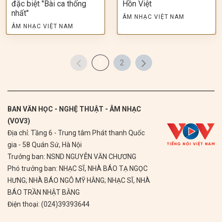
đặc biệt "Bài ca thống
Hồn Việt
nhất"
ÂM NHẠC VIỆT NAM
ÂM NHẠC VIỆT NAM
1
2
BAN VĂN HỌC - NGHỆ THUẬT - ÂM NHẠC
(VOV3)
Địa chỉ: Tầng 6 - Trung tâm Phát thanh Quốc
gia - 58 Quán Sứ, Hà Nội
Trưởng ban: NSND NGUYỄN VĂN CHƯƠNG
Phó trưởng ban: NHẠC SĨ, NHÀ BÁO TẠ NGỌC
HƯNG; NHÀ BÁO NGÔ MỸ HẰNG; NHẠC SĨ, NHÀ
BÁO TRẦN NHẬT BẰNG
Điện thoại: (024)39393644