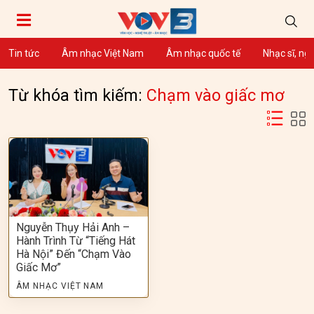
Tin tức
Âm nhạc Việt Nam
Âm nhạc quốc tế
Nhạc sĩ, ng
Từ khóa tìm kiếm:
Chạm vào giấc mơ
Nguyễn Thụy Hải Anh –
Hành Trình Từ “Tiếng Hát
Hà Nội” Đến “Chạm Vào
Giấc Mơ”
ÂM NHẠC VIỆT NAM