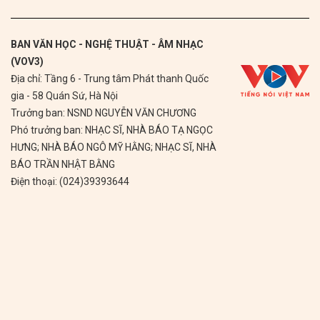
BAN VĂN HỌC - NGHỆ THUẬT - ÂM NHẠC
(VOV3)
Địa chỉ: Tầng 6 - Trung tâm Phát thanh Quốc
gia - 58 Quán Sứ, Hà Nội
Trưởng ban: NSND NGUYỄN VĂN CHƯƠNG
Phó trưởng ban: NHẠC SĨ, NHÀ BÁO TẠ NGỌC
HƯNG; NHÀ BÁO NGÔ MỸ HẰNG; NHẠC SĨ, NHÀ
BÁO TRẦN NHẬT BẰNG
Điện thoại: (024)39393644