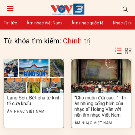
Tin tức
Âm nhạc Việt Nam
Âm nhạc quốc tế
Nhạc sĩ, ng
Từ khóa tìm kiếm:
Chính trị
Lạng Sơn: Bứt phá từ kinh
“Cho muôn đời sau…”- Tri
tế cửa khẩu
ân những cống hiến của
nhạc sĩ Hoàng Vân với
ÂM NHẠC VIỆT NAM
nền âm nhạc Việt Nam
ÂM NHẠC VIỆT NAM