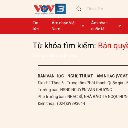
Tin
Âm nhạc Việt
Âm nhạc
tức
Nam
quốc tế
Ca khúc
Ca khúc
Từ khóa tìm kiếm:
Bản quy
Nhạc mới
Ca nhạc theo yêu cầu
Không lời
Dân ca
Không có kết quả phù hợp
Dân ca
GHTP
BAN VĂN HỌC - NGHỆ THUẬT - ÂM NHẠC (VOV3
Địa chỉ: Tầng 6 - Trung tâm Phát thanh Quốc gia -
Chủ tịch Hồ Chí Minh
Trưởng ban: NSND NGUYỄN VĂN CHƯƠNG
Ca khúc thi đua ái quốc
Phó trưởng ban: NHẠC SĨ, NHÀ BÁO TẠ NGỌC HƯ
Điện thoại: (024)39393644