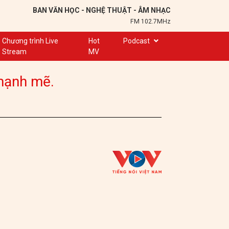
BAN VĂN HỌC - NGHỆ THUẬT - ÂM NHẠC
FM 102.7MHz
Chương trình Live
Hot
Podcast
Stream
MV
Trạm 102,7
mạnh mẽ.
Cuộc hẹn
Chuyện để kể
Ơn nghĩa sinh thành
Nơi lưu giữ hồn Việt
Đôi bạn văn chương
Hành trình sáng tạo
Kể chuyện và hát ru