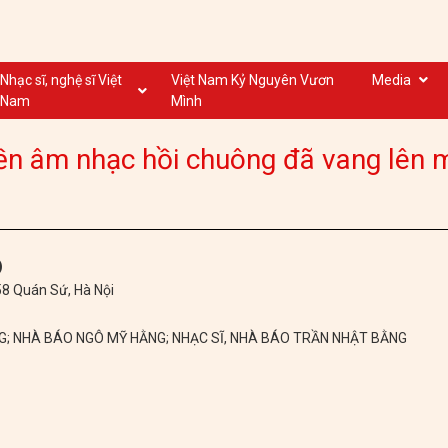
Nhạc sĩ, nghệ sĩ Việt
Việt Nam Kỷ Nguyên Vươn
Media
Nam
Mình
Nghệ sĩ biểu diễn VN
Dân ca
ền âm nhạc hồi chuông đã vang lên 
Nhạc sĩ VN
Nhạc mới
Nhạc sĩ, nghệ sĩ VOV
Nước ngoài
)
 58 Quán Sứ, Hà Nội
NG; NHÀ BÁO NGÔ MỸ HẰNG; NHẠC SĨ, NHÀ BÁO TRẦN NHẬT BẰNG