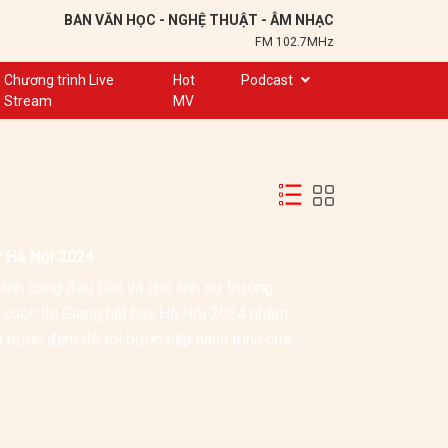
BAN VĂN HỌC - NGHỆ THUẬT - ÂM NHẠC
FM 102.7MHz
Chương trình Live
Hot
Podcast
Stream
MV
Trạm 102,7
Cuộc hẹn
Chuyện để kể
Ơn nghĩa sinh thành
y Hà Nội 2024
Nơi lưu giữ hồn Việt
ành công đầu tiên và cho anh sự trưởng 
Đôi bạn văn chương
a cuộc thi Giọng hát hay Hà Nội 2024 nhằm 
Hành trình sáng tạo
 bước đệm để tôi bước tiếp hành trình của 
Kể chuyện và hát ru