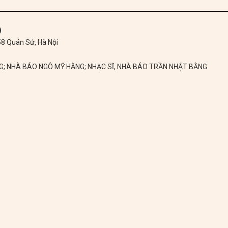
)
 58 Quán Sứ, Hà Nội
NG; NHÀ BÁO NGÔ MỸ HẰNG; NHẠC SĨ, NHÀ BÁO TRẦN NHẬT BẰNG