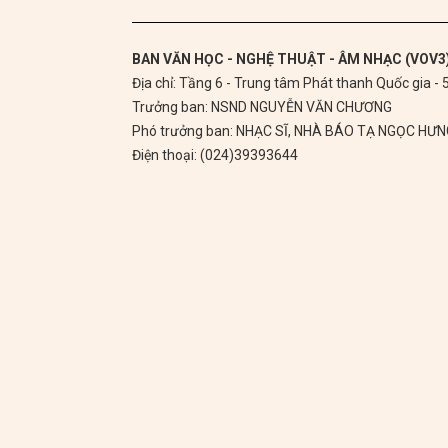
BAN VĂN HỌC - NGHỆ THUẬT - ÂM NHẠC (VOV3
Địa chỉ: Tầng 6 - Trung tâm Phát thanh Quốc gia -
Trưởng ban: NSND NGUYỄN VĂN CHƯƠNG
Phó trưởng ban: NHẠC SĨ, NHÀ BÁO TẠ NGỌC HƯ
Điện thoại: (024)39393644