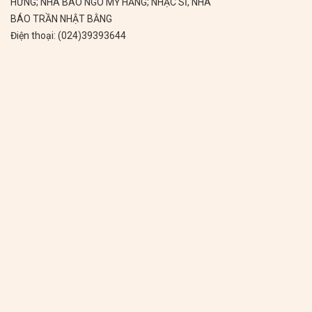
HƯNG; NHÀ BÁO NGÔ MỸ HẰNG; NHẠC SĨ, NHÀ
BÁO TRẦN NHẬT BẰNG
Điện thoại: (024)39393644