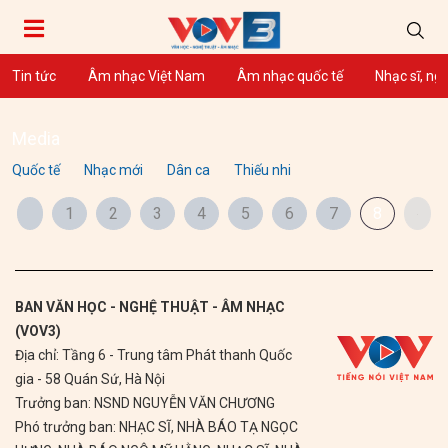
Tin tức
Âm nhạc Việt Nam
Âm nhạc quốc tế
Nhạc sĩ, ng
Media
Quốc tế
Nhạc mới
Dân ca
Thiếu nhi
1
2
3
4
5
6
7
8
BAN VĂN HỌC - NGHỆ THUẬT - ÂM NHẠC
(VOV3)
Địa chỉ: Tầng 6 - Trung tâm Phát thanh Quốc
gia - 58 Quán Sứ, Hà Nội
Trưởng ban: NSND NGUYỄN VĂN CHƯƠNG
Phó trưởng ban: NHẠC SĨ, NHÀ BÁO TẠ NGỌC