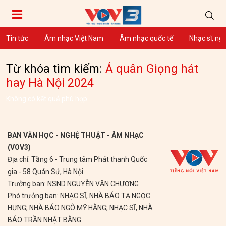
Tin tức
Âm nhạc Việt Nam
Âm nhạc quốc tế
Nhạc sĩ, ng
Từ khóa tìm kiếm:
Á quân Giọng hát
hay Hà Nội 2024
Không có kết quả phù hợp
BAN VĂN HỌC - NGHỆ THUẬT - ÂM NHẠC
(VOV3)
Địa chỉ: Tầng 6 - Trung tâm Phát thanh Quốc
gia - 58 Quán Sứ, Hà Nội
Trưởng ban: NSND NGUYỄN VĂN CHƯƠNG
Phó trưởng ban: NHẠC SĨ, NHÀ BÁO TẠ NGỌC
HƯNG; NHÀ BÁO NGÔ MỸ HẰNG; NHẠC SĨ, NHÀ
BÁO TRẦN NHẬT BẰNG