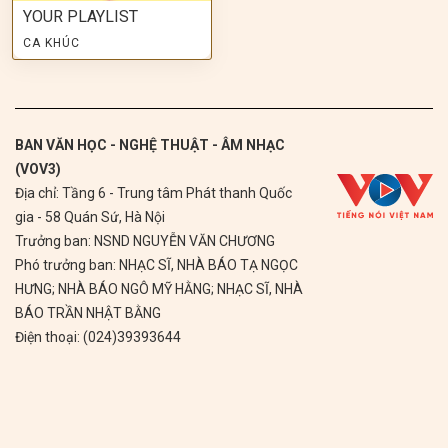
YOUR PLAYLIST
CA KHÚC
BAN VĂN HỌC - NGHỆ THUẬT - ÂM NHẠC
(VOV3)
Địa chỉ: Tầng 6 - Trung tâm Phát thanh Quốc
gia - 58 Quán Sứ, Hà Nội
Trưởng ban: NSND NGUYỄN VĂN CHƯƠNG
Phó trưởng ban: NHẠC SĨ, NHÀ BÁO TẠ NGỌC
HƯNG; NHÀ BÁO NGÔ MỸ HẰNG; NHẠC SĨ, NHÀ
BÁO TRẦN NHẬT BẰNG
Điện thoại: (024)39393644