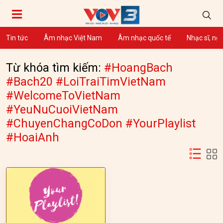
Tin tức
Âm nhạc Việt Nam
Âm nhạc quốc tế
Nhạc sĩ, ng
Từ khóa tìm kiếm:
#HoangBach
#Bach20 #LoiTraiTimVietNam
#WelcomeToVietNam
#YeuNuCuoiVietNam
#ChuyenChangCoDon #YourPlaylist
#HoaiAnh